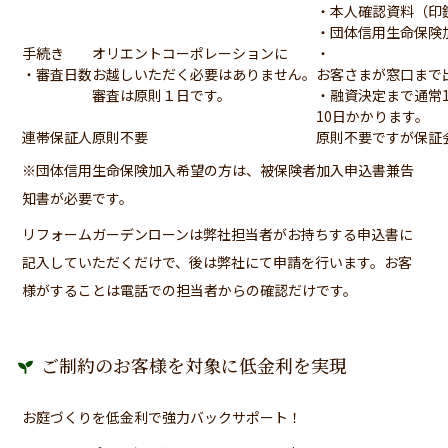
・本人確認資料（印
・団体信用生命保険
手続き
オリエントコーポレーションに
・
・審査日数
お越しいただく必要はありません。
お客さまが窓口まで
審査は原則１日です。
・融資決定まで通常
10日かかります。
連帯保証人
原則不要
原則不要ですが保証
※団体信用生命保険加入希望の方は、被保険者加入申込書兼告
知書が必要です。
リフォームガーデンローンは弊社担当者がお持ちする申込書に
記入していただくだけで、後は弊社にて申請を行います。お客
様がすることは電話での担当者からの確認だけです。
ご制約のお客様を対象に低金利を実現
お庭づくりを低金利で強力バックサポート！