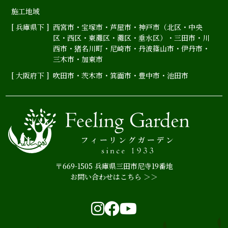
施工地域
[ 兵庫県下 ]
西宮市
・
宝塚市
・
芦屋市
・神戸市（
北区
・
中央
区
・
西区
・
東灘区
・
灘区
・
垂水区
）・
三田市
・
川
西市
・
猪名川町
・
尼崎市
・
丹波篠山市
・
伊丹市
・
三木市・加東市
[ 大阪府下 ]
吹田市
・
茨木市
・
箕面市
・
豊中市
・
池田市
〒669-1505 兵庫県三田市尼寺19番地
お問い合わせはこちら ＞＞
Instagram
Facebook
YouTube