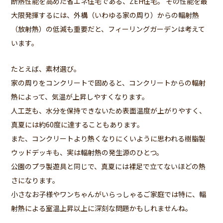
断熱性能を高めた省エネ住宅である、ZEH住宅。 その性能を最
大限発揮するには、外構（いわゆる家の周り）からの輻射熱
（放射熱）の低減も重要だと、フィーリングガーデンは考えて
います。
たとえば、素材選び。
家の周りをコンクリートで固めると、コンクリートからの輻射
熱によって、気温が上昇しやすくなります。
人工芝も、水分を保持できないため表面温度が上がりやすく、
真夏には約60度に達することもあります。
また、コンクリートより熱くなりにくいように思われる樹脂製
ウッドデッキも、実は輻射熱の発生源のひとつ。
公園のプラ製遊具と同じで、真夏には裸足で立てないほどの熱
さになります。
小さなお子様やワンちゃんがいらっしゃるご家庭では特に、輻
射熱による室温上昇以上に深刻な問題かもしれませんね。