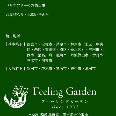
バリアフリーの外構工事
お見積もり・お問い合わせ
施工地域
[ 兵庫県下 ]
西宮市
・
宝塚市
・
芦屋市
・神戸市（
北区
・
中央
区
・
西区
・
東灘区
・
灘区
・
垂水区
）・
三田市
・
川
西市
・
猪名川町
・
尼崎市
・
丹波篠山市
・
伊丹市
・
三木市・加東市
[ 大阪府下 ]
吹田市
・
茨木市
・
箕面市
・
豊中市
・
池田市
〒669-1505 兵庫県三田市尼寺19番地