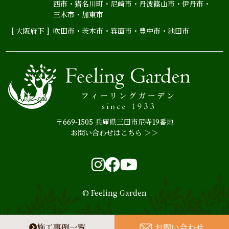
西市
・
猪名川町
・
尼崎市
・
丹波篠山市
・
伊丹市
・
三木市・加東市
[ 大阪府下 ]
吹田市
・
茨木市
・
箕面市
・
豊中市
・
池田市
〒669-1505 兵庫県三田市尼寺19番地
お問い合わせはこちら ＞＞
Instagram
Facebook
YouTube
© Feeling Garden
施工事例一覧
お問い合わせ