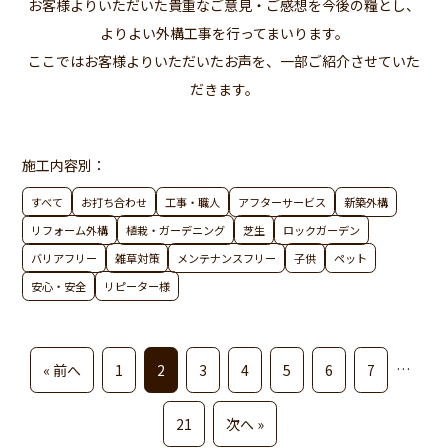
お客様よりいただいた貴重なご意見・ご感想を今後の糧とし、
よりよい外構工事を行ってまいります。
ここではお客様よりいただいたお声を、一部ご紹介させていた
だきます。
施工内容別：
すべて
お打ち合わせ
工事・職人
アフターサービス
新築外構
リフォーム外構
植栽・ガーデニング
芝生
ロックガーデン
バリアフリー
雑草対策
メンテナンスフリー
子供
ペット
安心・安全
リピーター様
…
« 前へ
1
2
3
4
5
6
7
21
次へ »