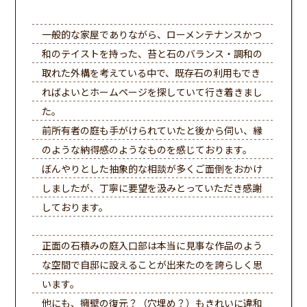
一般的な家屋でありながら、ローメンテナンスかつ
和のテイストを持った、苔と石のバランス・調和の
取れた外構を考えている中で、既存石の利用もでき
ればよいとホームページを探していて行き着きまし
た。
前所有者の庭も手がけられていたと後から伺い、縁
のような納得感のようなものを感じております。
ぼんやりとした抽象的な相談が多くご面倒をおかけ
しましたが、丁寧に要望を汲みとっていただき感謝
しております。
正面の石積みの庭入口部は本当に見事な作品のよう
な空間で自邸に設えることが出来たのを誇らしく思
います。
他にも、擁壁の復元？（穴埋め？）もきれいに違和