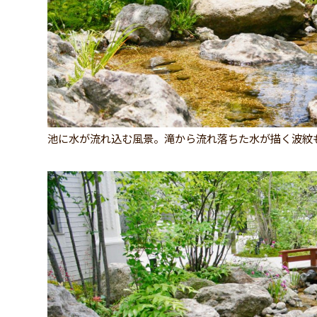
池に水が流れ込む風景。滝から流れ落ちた水が描く波紋