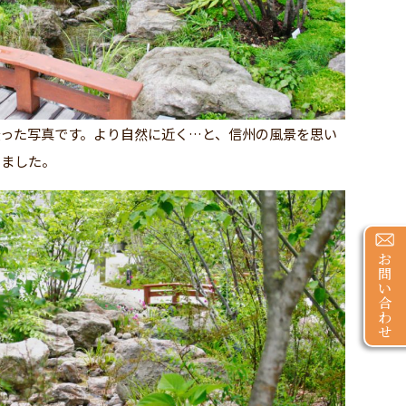
った写真です。より自然に近く…と、信州の風景を思い
きました。
お
問
い
合
わ
せ