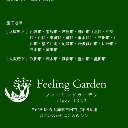
施工地域
[ 兵庫県下 ]
西宮市
・
宝塚市
・
芦屋市
・神戸市（
北区
・
中央
区
・
西区
・
東灘区
・
灘区
・
垂水区
）・
三田市
・
川
西市
・
猪名川町
・
尼崎市
・
丹波篠山市
・
伊丹市
・
三木市・加東市
[ 大阪府下 ]
吹田市
・
茨木市
・
箕面市
・
豊中市
・
池田市
〒669-1505 兵庫県三田市尼寺19番地
お問い合わせはこちら ＞＞