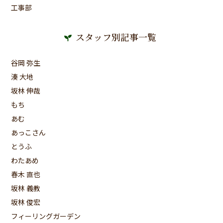
工事部
スタッフ別記事一覧
谷岡 弥生
湊 大地
坂林 伸哉
もち
あむ
あっこさん
とうふ
わたあめ
春木 直也
坂林 義教
坂林 俊宏
フィーリングガーデン