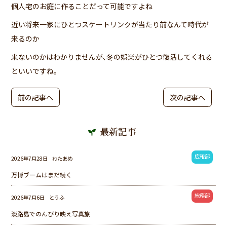
個人宅のお庭に作ることだって可能ですよね
近い将来一家にひとつスケートリンクが当たり前なんて時代が
来るのか
来ないのかはわかりませんが､冬の娯楽がひとつ復活してくれる
といいですね｡
前の記事へ
次の記事へ
最新記事
広報部
2026年7月28日
わたあめ
万博ブームはまだ続く
総務部
2026年7月6日
とうふ
淡路島でのんびり映え写真旅