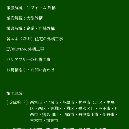
徹底解説：リフォーム 外構
徹底解説：大型外構
徹底解説：企業・店舗外構
省エネ（ZEH）住宅の外構工事
EV車対応の外構工事
バリアフリーの外構工事
お見積もり・お問い合わせ
施工地域
[ 兵庫県下 ]
西宮市
・
宝塚市
・
芦屋市
・神戸市（
北区
・
中央
区
・
西区
・
東灘区
・
灘区
・
垂水区
）・
三田市
・
川
西市
・
猪名川町
・
尼崎市
・
丹波篠山市
・
伊丹市
・
三木市・加東市