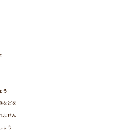
を
ょう
鹸などを
れません
しょう