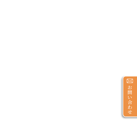
お
問
い
合
わ
せ