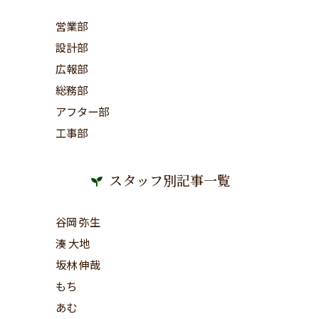
営業部
設計部
広報部
総務部
アフター部
工事部
スタッフ別記事一覧
谷岡 弥生
湊 大地
坂林 伸哉
もち
あむ