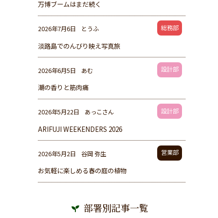
万博ブームはまだ続く
総務部
2026年7月6日
とうふ
淡路島でのんびり映え写真旅
設計部
2026年6月5日
あむ
潮の香りと筋肉痛
設計部
2026年5月22日
あっこさん
ARIFUJI WEEKENDERS 2026
営業部
2026年5月2日
谷岡 弥生
お気軽に楽しめる春の庭の植物
部署別記事一覧