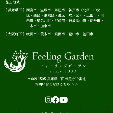
施工地域
[ 兵庫県下 ]
西宮市
・
宝塚市
・
芦屋市
・神戸市（
北区
・
中央
区
・
西区
・
東灘区
・
灘区
・
垂水区
）・
三田市
・
川
西市
・
猪名川町
・
尼崎市
・
丹波篠山市
・
伊丹市
・
三木市・加東市
[ 大阪府下 ]
吹田市
・
茨木市
・
箕面市
・
豊中市
・
池田市
〒669-1505 兵庫県三田市尼寺19番地
お問い合わせはこちら ＞＞
Instagram
Facebook
YouTube