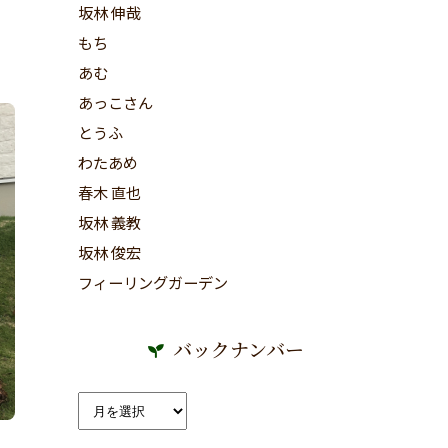
坂林 伸哉
もち
あむ
あっこさん
とうふ
わたあめ
春木 直也
坂林 義教
坂林 俊宏
フィーリングガーデン
バックナンバー