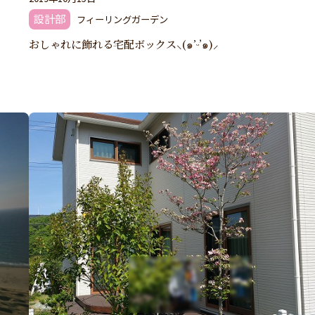
設計部
フィーリングガーデン
おしゃれに飾れる宅配ボックス⸜(๑’ᵕ’๑)⸝