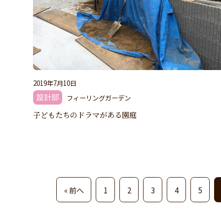
2019年7月10日
設計部
フィーリングガーデン
子どもたちのドラマがある園庭
« 前へ
1
2
3
4
5