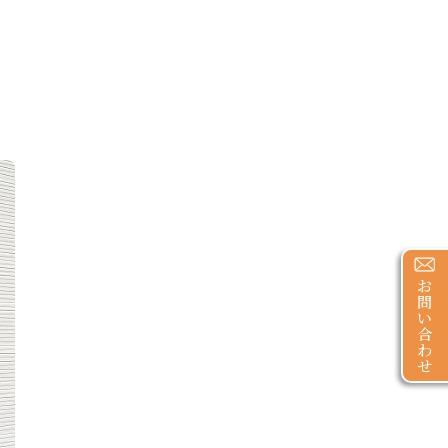
お
問
い
合
わ
せ