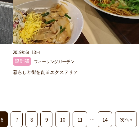
2019年6月13日
設計部
フィーリングガーデン
暮らしと街を創るエクステリア
…
6
7
8
9
10
11
14
次へ »