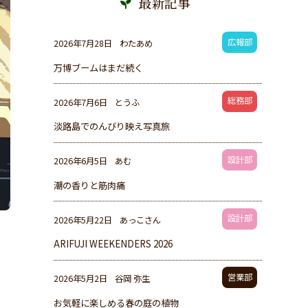
最新記事
広報部
2026年7月28日
わたあめ
万博ブームはまだ続く
総務部
2026年7月6日
とうふ
淡路島でのんびり映え写真旅
設計部
2026年6月5日
あむ
潮の香りと筋肉痛
設計部
2026年5月22日
あっこさん
ARIFUJI WEEKENDERS 2026
営業部
2026年5月2日
谷岡 弥生
お気軽に楽しめる春の庭の植物